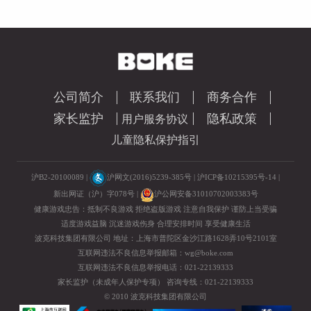
公司简介
联系我们
商务合作
家长监护
隐私政策
用户服务协议
儿童隐私保护指引
沪B2-20100089 |
沪网文(2016)5239-385号
|
沪ICP备10215395号-14
|
新出网证（沪）字078号 |
沪公网安备31010702003383号
健康游戏忠告：抵制不良游戏 拒绝盗版游戏 注意自我保护 谨防上当受骗
适度游戏益脑 沉迷游戏伤身 合理安排时间 享受健康生活
波克科技集团有限公司 地址：上海市普陀区金沙江路1628弄10号2101室
互联网违法不良信息举报邮箱：
wg@boke.com
互联网违法不良信息举报电话：021-22139333
家长监护（未成年人保护专项）
咨询专线：021-22139333
© 2010 波克科技集团有限公司