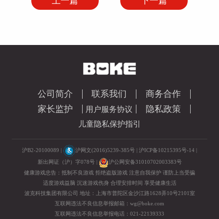
上一篇
下一篇
公司简介
联系我们
商务合作
家长监护
隐私政策
用户服务协议
儿童隐私保护指引
沪B2-20100089 |
沪网文(2016)5239-385号
|
沪ICP备10215395号-14
|
新出网证（沪）字078号 |
沪公网安备31010702003383号
健康游戏忠告：抵制不良游戏 拒绝盗版游戏 注意自我保护 谨防上当受骗
适度游戏益脑 沉迷游戏伤身 合理安排时间 享受健康生活
波克科技集团有限公司 地址：上海市普陀区金沙江路1628弄10号2101室
互联网违法不良信息举报邮箱：
wg@boke.com
互联网违法不良信息举报电话：021-22139333