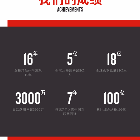
ACHIEVEMENTS
16
年
5
亿
18
亿
深耕精品休闲游戏
全球注册用户超5亿
全球总下载量18亿次
16年
人
3000
万
7
年
100
亿
日活跃用户超3000万
连续7年入选中国互
累计综合纳税100亿
联网百强