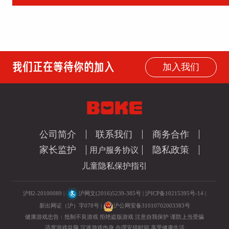
我们正在等待你的加入
加入我们
公司简介
联系我们
商务合作
家长监护
隐私政策
用户服务协议
儿童隐私保护指引
沪B2-20100089 |
沪网文(2016)5239-385号
|
沪ICP备10215395号-14
|
新出网证（沪）字078号 |
沪公网安备31010702003383号
健康游戏忠告：抵制不良游戏 拒绝盗版游戏 注意自我保护 谨防上当受骗
适度游戏益脑 沉迷游戏伤身 合理安排时间 享受健康生活